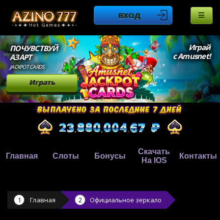
ВХОД
Играй
ПОЧУВСТВУЙ
с Amusnet!
АЗАРТ
JACKPOT CARDS
Играть
Скачать
Главная
Слоты
Бонусы
Контакты
На IOS
Главная
Официальное зеркало
,
,
.