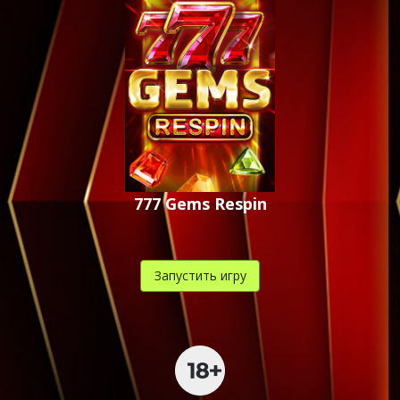
777 Gems Respin
Запустить игру