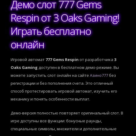
Демо слот 777 Gems
Respin от 3 Oaks Gaming!
Играть бесплатно
онлайн
Игровой автомат
777 Gems Respin
от разработчика
3
Oaks Gaming
доступен в бесплатном демо-режиме. Вы
можете запустить слот онлайн на сайте
Азино777
без
регистрации и без пополнения счета. Это отличный
способ протестировать игровой автомат, изучить его
механику и понять особенности выплат.
Демо-версия полностью повторяет оригинальный слот. В
игре доступны все функции: бонусные раунды,
специальные символы, множители и дополнительные