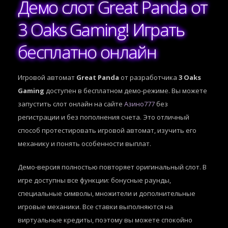
Демо слот Great Panda от
3 Oaks Gaming! Играть
бесплатно онлайн
Игровой автомат
Great Panda
от разработчика
3 Oaks
Gaming
доступен в бесплатном демо-режиме. Вы можете
запустить слот онлайн на сайте
Азино777
без
регистрации и без пополнения счета. Это отличный
способ протестировать игровой автомат, изучить его
механику и понять особенности выплат.
Демо-версия полностью повторяет оригинальный слот. В
игре доступны все функции: бонусные раунды,
специальные символы, множители и дополнительные
игровые механики. Все ставки выполняются на
виртуальные кредиты, поэтому вы можете спокойно