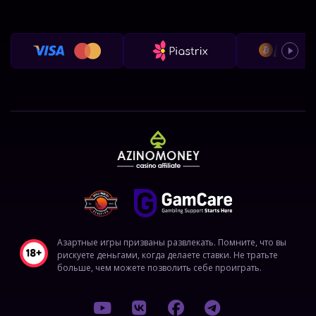
Азартные игры призваны развлекать. Помните, что вы
рискуете деньгами, когда делаете ставки. Не тратьте
больше, чем можете позволить себе проиграть.