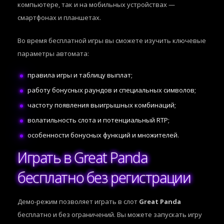
компьютере, так и на мобильных устройствах —
смартфонах и планшетах.
Во время бесплатной игры вы сможете изучить ключевые
параметры автомата:
правила игры и таблицу выплат;
работу бонусных раундов и специальных символов;
частоту появления выигрышных комбинаций;
волатильность слота и потенциальный RTP;
особенности бонусных функций и множителей.
Играть в Great Panda
бесплатно без регистрации
Демо-режим позволяет играть в слот
Great Panda
бесплатно и без ограничений. Вы можете запускать игру