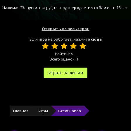
Нажимая "Запустить игру", вы подтверждаете что Вам есть 18 лет.
Открыть на весь экран
Если игра не работает, нажмите
сюда
Рейтинг
5
Всего оценок:
1
Играть на деньги
Главная
Игры
Great Panda