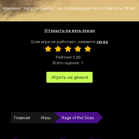
Нажимая "Запустить игру", вы подтверждаете что Вам есть 18 лет.
Открыть на весь экран
Если игра не работает, нажмите
сюда
Рейтинг
5.00
Всего оценок:
1
Играть на деньги
Главная
Игры
Rage of the Seas