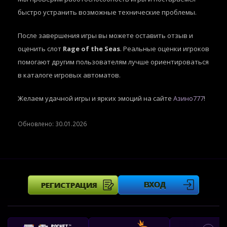
быстро устранить возможные технические проблемы.
После завершения игры вы можете оставить отзыв и
оценить слот
Rage of the Seas
. Реальные оценки игроков
помогают другим пользователям лучше ориентироваться
в каталоге игровых автоматов.
Желаем удачной игры и ярких эмоций на сайте
Азино777
!
Обновлено:
30.01.2026
РЕГИСТРАЦИЯ
ВХОД