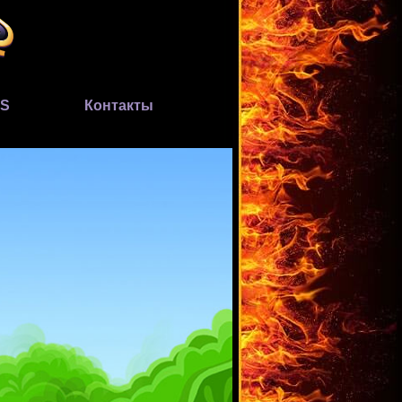
OS
Контакты