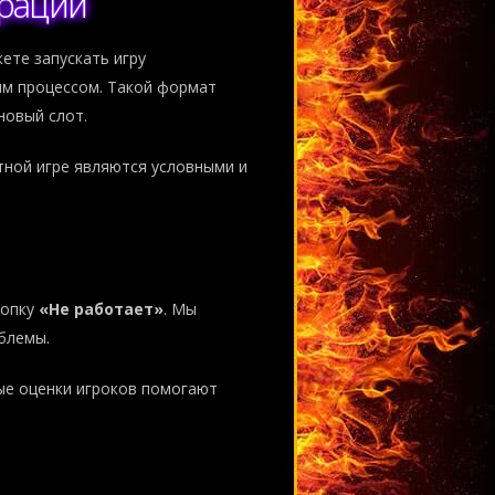
трации
ете запускать игру
ым процессом. Такой формат
новый слот.
тной игре являются условными и
нопку
«Не работает»
. Мы
блемы.
ые оценки игроков помогают