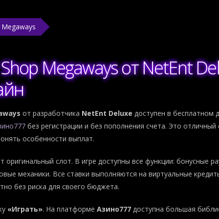
p Megaways
t Shop Megaways от NetEnt De
айн
gaways
от разработчика
NetEnt Deluxe
доступен в бесплатном 
зино777
без регистрации и без пополнения счета. Это отличный
понять особенности выплат.
 оригинальный слот. В игре доступны все функции: бонусные р
овые механики. Все ставки выполняются на виртуальные кредит
тно без риска для своего бюджета.
ку
«Играть»
. На платформе
Азино777
доступна большая библи