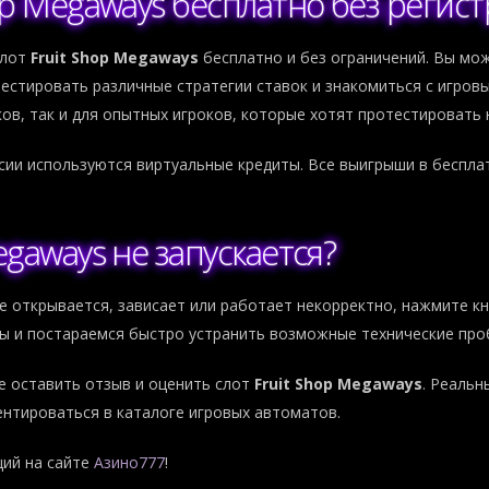
hop Megaways бесплатно без регис
слот
Fruit Shop Megaways
бесплатно и без ограничений. Вы мож
тестировать различные стратегии ставок и знакомиться с игров
ов, так и для опытных игроков, которые хотят протестировать 
сии используются виртуальные кредиты. Все выигрыши в беспла
egaways не запускается?
е открывается, зависает или работает некорректно, нажмите к
ы и постараемся быстро устранить возможные технические про
е оставить отзыв и оценить слот
Fruit Shop Megaways
. Реальн
нтироваться в каталоге игровых автоматов.
ций на сайте
Азино777
!