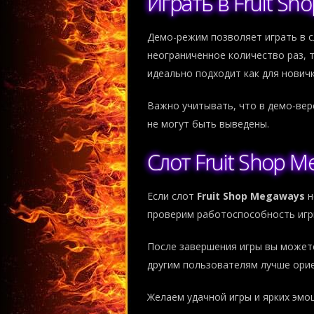
Играть в Fruit S
Демо-режим позволяет играть в 
неограниченное количество раз, 
идеально подходит как для новичк
Важно учитывать, что в демо-вер
не могут быть выведены.
Слот Fruit Shop M
Если слот
Fruit Shop Megaways
н
проверим работоспособность игр
После завершения игры вы может
другим пользователям лучше орие
Желаем удачной игры и ярких эмо