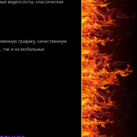
ные видеослоты, классические
ременную графику, качественную
, так и на мобильных