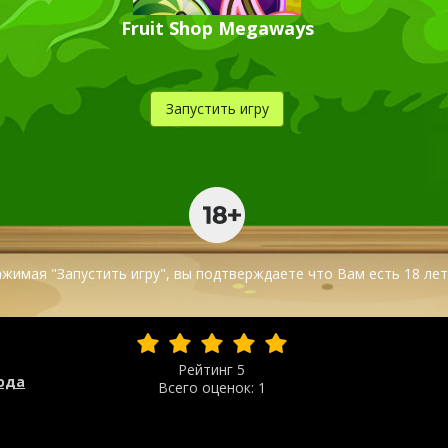
Fruit Shop Megaways
Запустить игру
жимая "Запустить игру", вы подтверждаете что Вам есть 18 лет
Рейтинг
5
юда
Всего оценок:
1