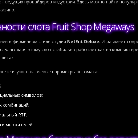
от ведущих провайдеров индустрии. Здесь можно найти популяр
казино.
ости слота Fruit Shop Megaways
нен в фирменном стиле студии
NetEnt Deluxe
. Игра имеет сов
. Благодаря этому слот стабильно работает как на компьютере
ншетах.
ожете изучить ключевые параметры автомата:
;
ециальных символов;
х комбинаций;
иальный RTP;
 и множителей.