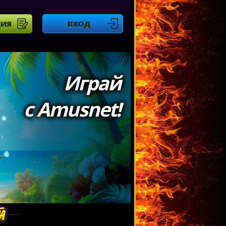
ЦИЯ
ВХОД
Играй
с Amusnet!
Иг