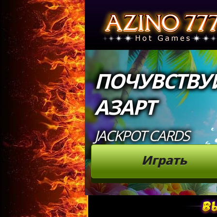
+100%
ПОЧУВСТВУ
епозиту
АЗАРТ
ot offer
JACKPOT CARDS
Играть