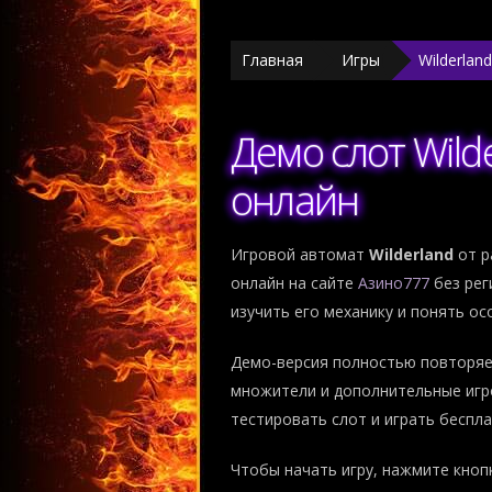
Главная
Игры
Wilderland
Демо слот Wild
онлайн
Игровой автомат
Wilderland
от р
онлайн на сайте
Азино777
без рег
изучить его механику и понять ос
Демо-версия полностью повторяет
множители и дополнительные игр
тестировать слот и играть беспла
Чтобы начать игру, нажмите кноп