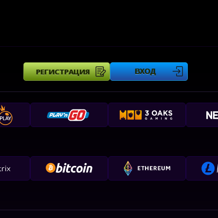
РЕГИСТРАЦИЯ
ВХОД