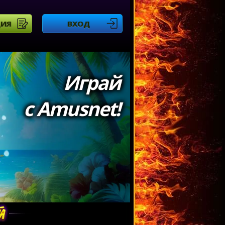
ЦИЯ
ВХОД
Играй
с Amusnet!
Иг