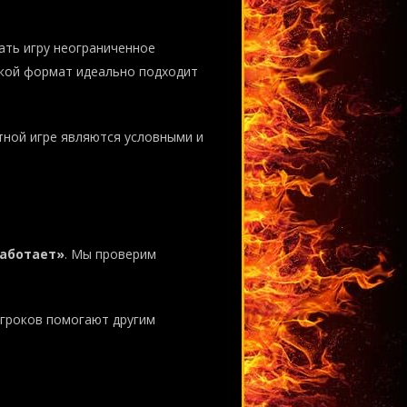
ать игру неограниченное
акой формат идеально подходит
тной игре являются условными и
работает»
. Мы проверим
игроков помогают другим