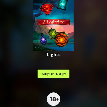
Lights
Запустить игру