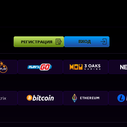
РЕГИСТРАЦИЯ
ВХОД