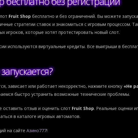
op бесплатно без регистрации
слот
Fruit Shop
бесплатно и без ограничений. Вы можете запуска
личные стратегии ставок и знакомиться с игровым процессом. Т
ных игроков, которые хотят протестировать новый слот.
сии используются виртуальные кредиты. Все выигрыши в беспла
 запускается?
ся, зависает или работает некорректно, нажмите кнопку
«Не р
раемся быстро устранить возможные технические проблемы.
е оставить отзыв и оценить слот
Fruit Shop
. Реальные оценки 
ться в каталоге игровых автоматов.
ций на сайте
Азино777
!