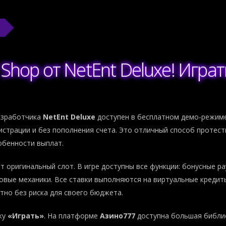
 Shop от NetEnt Deluxe! Игра
азработчика
NetEnt Deluxe
доступен в бесплатном демо-режиме
истрации и без пополнения счета. Это отличный способ протес
обенности выплат.
 оригинальный слот. В игре доступны все функции: бонусные р
овые механики. Все ставки выполняются на виртуальные кредит
тно без риска для своего бюджета.
ку
«Играть»
. На платформе
Азино777
доступна большая библи