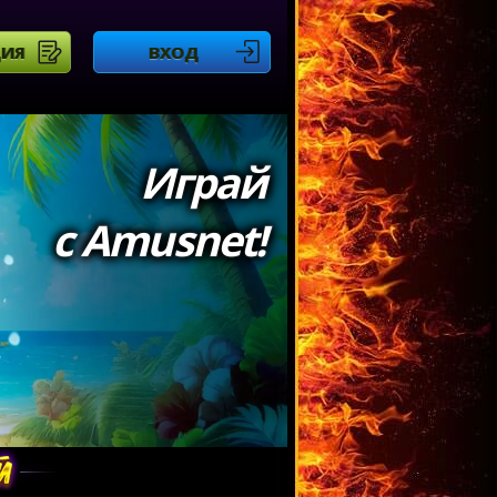
ЦИЯ
ВХОД
Играй
с Amusnet!
Иг