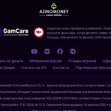
Азартные игры призваны развлекать. Помн
рискуете деньгами, когда делаете ставки. 
больше, чем можете позволить себе проиг
ать на деньги
Мобильная версия
Отзывы игроков
Офиц
истрация
Скачать на iOS
Контакты
Партнерская прогр
анией Victorywillbeours N. V., зарегистрированной в соответствии с 
Компания обладает лицензией, выданной Игровым управлением Кюрасао
е азартных игр под номером OGL/2024/173/0199 в соответствии с пол
 kansspelen, P.B. 2024, № 157). Лицензия была выдана 14 апреля 2025 го