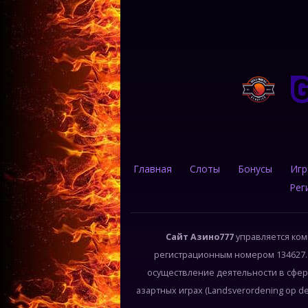
Главная
Слоты
Бонусы
Игр
Рег
Сайт Азино777
управляется комп
регистрационным номером 134627. 
осуществление деятельности в сфер
азартных играх (Landsverordening op de