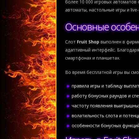
более 10 000 игровых автоматов 
автоматы, настольные игры и live-
Основные особенн
Слот
Fruit Shop
выполнен в фирме
адаптивный интерфейс. Благодаря
смартфонах и планшетах.
Во время бесплатной игры вы см
правила игры и таблицу выплат
работу бонусных раундов и сп
частоту появления выигрышны
волатильность слота и потенц
особенности бонусных функций