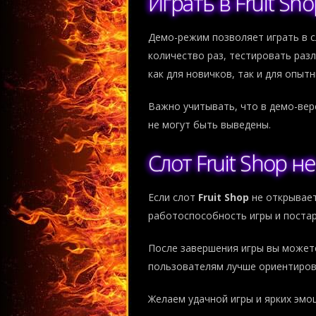
Играть в Fruit Sh
Демо-режим позволяет играть в 
количество раз, тестировать раз
как для новичков, так и для опыт
Важно учитывать, что в демо-вер
не могут быть выведены.
Слот Fruit Shop не
Если слот
Fruit Shop
не открывает
работоспособность игры и поста
После завершения игры вы может
пользователям лучше ориентирова
Желаем удачной игры и ярких эмо