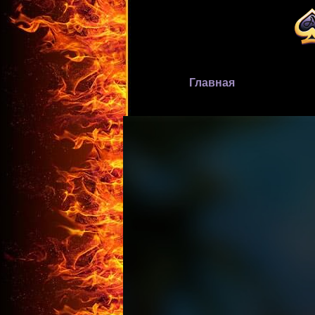
Главная