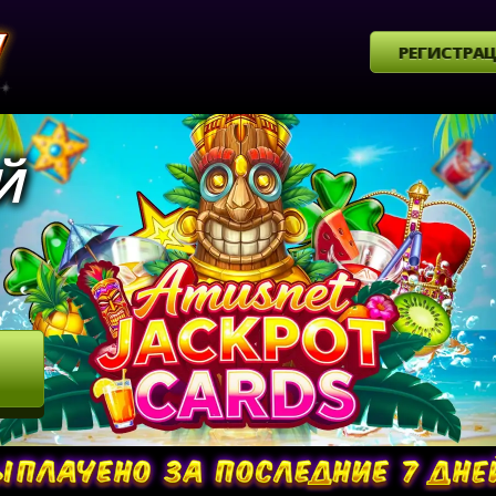
РЕГИСТРА
Й