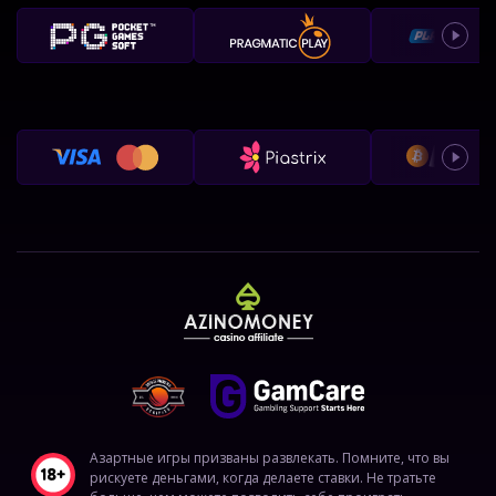
Азартные игры призваны развлекать. Помните, что вы
рискуете деньгами, когда делаете ставки. Не тратьте