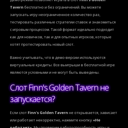
Tavern
бесплатно и без ограничений. Вы можете
запускать игру неограниченное количество раз,
тестировать различные стратегии ставок и знакомиться
с игровым процессом. Такой формат идеально подходит
как для новичков, так и для опытных игроков, которые
хотят протестировать новый слот.
Важно учитывать, что в демо-версии используются
виртуальные кредиты. Все выигрыши в бесплатной игре
являются условными и не могут быть выведены.
Слот Finn's Golden Tavern не
запускается?
Если слот
Finn's Golden Tavern
не открывается, зависает
или работает некорректно, нажмите кнопку
«Не
работает»
. Мы проверим работоспособность игры и