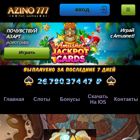
ВХОД
Играй
ПОЧУВСТВУЙ
с Amusnet!
АЗАРТ
JACKPOT CARDS
Играть
Скачать
Главная
Слоты
Бонусы
Контакты
На IOS
,
,
.