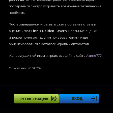
постараемся быстро устранить возможные технические
проблемы.
После завершения игры вы можете оставить отзыв и
оценить слот
Finn's Golden Tavern
. Реальные оценки
игроков помогают другим пользователям лучше
ориентироваться в каталоге игровых автоматов.
Желаем удачной игры и ярких эмоций на сайте
Азино777
!
Обновлено:
30.01.2026
РЕГИСТРАЦИЯ
ВХОД