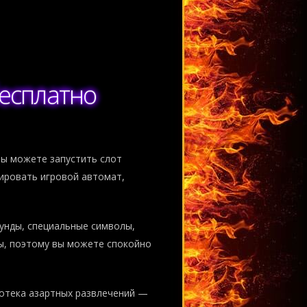
бесплатно
ы можете запустить слот
тировать игровой автомат,
аунды, специальные символы,
ы, поэтому вы можете спокойно
отека азартных развлечений —