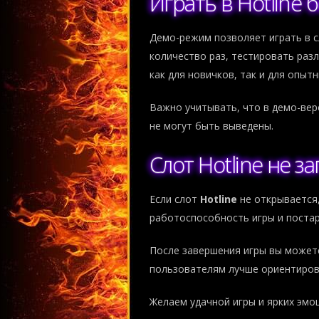
Играть в Hotline
Демо-режим позволяет играть в 
количество раз, тестировать раз
как для новичков, так и для опыт
Важно учитывать, что в демо-вер
не могут быть выведены.
Слот Hotline не за
Если слот
Hotline
не открывается,
работоспособность игры и поста
После завершения игры вы может
пользователям лучше ориентирова
Желаем удачной игры и ярких эмо