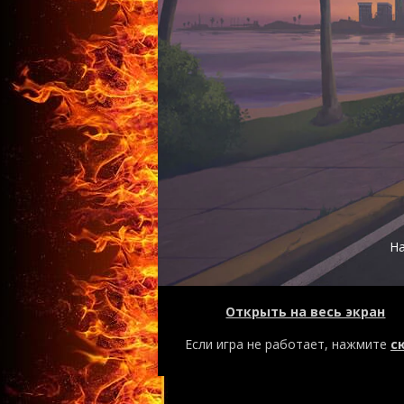
На
Открыть на весь экран
Если игра не работает, нажмите
с