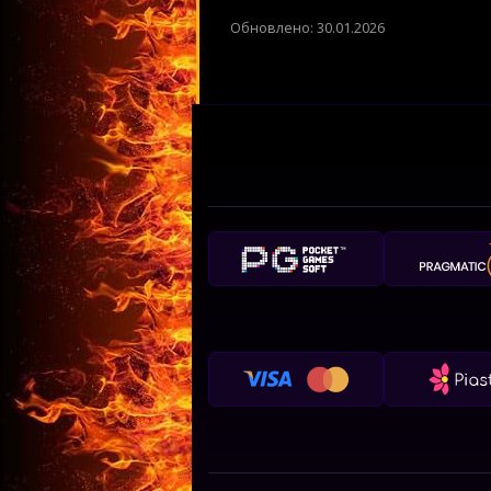
Обновлено:
30.01.2026