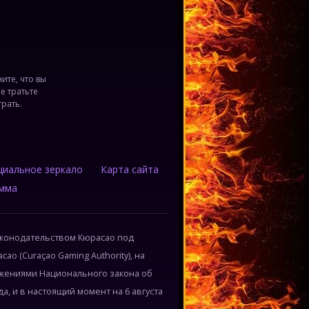
ите, что вы
Не тратьте
рать.
иальное зеркало
Карта сайта
амма
законодательством Кюрасао под
 (Curaçao Gaming Authority), на
ожениями Национального закона об
да, и в настоящий момент на 6 августа