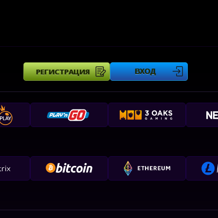
РЕГИСТРАЦИЯ
ВХОД