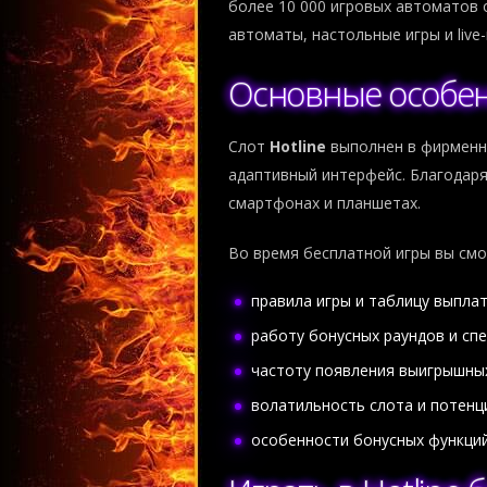
более 10 000 игровых автоматов 
автоматы, настольные игры и live-
Основные особенн
Слот
Hotline
выполнен в фирменн
адаптивный интерфейс. Благодаря
смартфонах и планшетах.
Во время бесплатной игры вы см
правила игры и таблицу выплат
работу бонусных раундов и сп
частоту появления выигрышны
волатильность слота и потенц
особенности бонусных функций