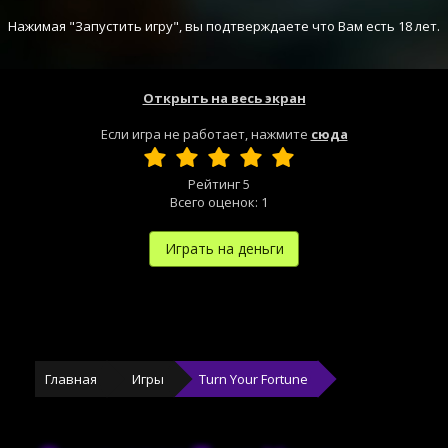
Нажимая "Запустить игру", вы подтверждаете что Вам есть 18 лет.
Открыть на весь экран
Если игра не работает, нажмите
сюда
Рейтинг
5
Всего оценок:
1
Играть на деньги
Главная
Игры
Turn Your Fortune