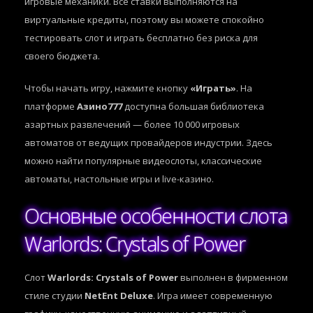
игровые механики. Все ставки выполняются на
виртуальные кредиты, поэтому вы можете спокойно
тестировать слот и играть бесплатно без риска для
своего бюджета.
Чтобы начать игру, нажмите кнопку
«Играть»
. На
платформе
Азино777
доступна большая библиотека
азартных развлечений — более 10 000 игровых
автоматов от ведущих провайдеров индустрии. Здесь
можно найти популярные видеослоты, классические
автоматы, настольные игры и live-казино.
Основные особенности слота
Warlords: Crystals of Power
Слот
Warlords: Crystals of Power
выполнен в фирменном
стиле студии
NetEnt Deluxe
. Игра имеет современную