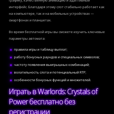
графику, качественную анимацию и адаптивный
интерфейс. Благодаря этому слот стабильно работает как
на компьютере, так и на мобильных устройствах —
смартфонах и планшетах.
Во время бесплатной игры вы сможете изучить ключевые
параметры автомата:
правила игры и таблицу выплат;
работу бонусных раундов и специальных символов;
частоту появления выигрышных комбинаций;
волатильность слота и потенциальный RTP;
особенности бонусных функций и множителей.
Играть в Warlords: Crystals of
Power бесплатно без
регистрации