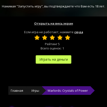
Нажимая "Запустить игру", вы подтверждаете что Вам есть 18 лет.
Открыть на весь экран
Если игра не работает, нажмите
сюда
Рейтинг
5
Всего оценок:
1
Играть на деньги
Главная
Игры
Warlords: Crystals of Power