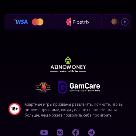
Азартные игры призваны развлекать. Помните, что вы
рискуете деньгами, когда делаете ставки. Не тратьте
больше, чем можете позволить себе проиграть.