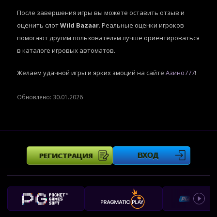
После завершения игры вы можете оставить отзыв и
оценить слот
Wild Bazaar
. Реальные оценки игроков
помогают другим пользователям лучше ориентироваться
в каталоге игровых автоматов.
Желаем удачной игры и ярких эмоций на сайте
Азино777
!
Обновлено:
30.01.2026
РЕГИСТРАЦИЯ
ВХОД