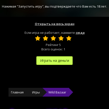
Нажимая "Запустить игру", вы подтверждаете что Вам есть 18 лет.
Открыть на весь экран
Если игра не работает, нажмите
сюда
Рейтинг
5
Всего оценок:
1
Играть на деньги
Главная
Игры
Wild Bazaar