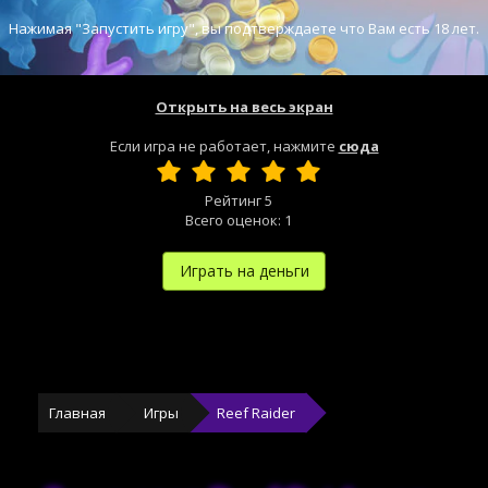
Нажимая "Запустить игру", вы подтверждаете что Вам есть 18 лет.
Открыть на весь экран
Если игра не работает, нажмите
сюда
Рейтинг
5
Всего оценок:
1
Играть на деньги
Главная
Игры
Reef Raider