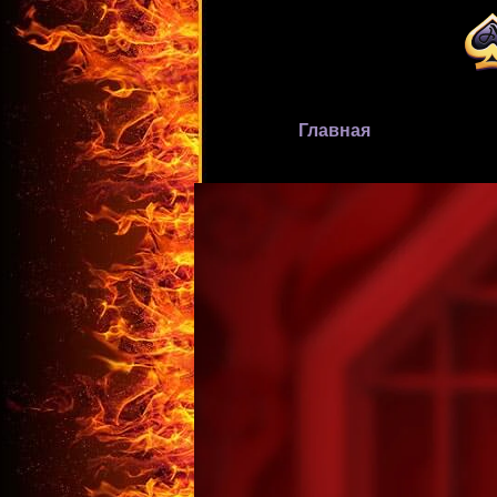
Главная