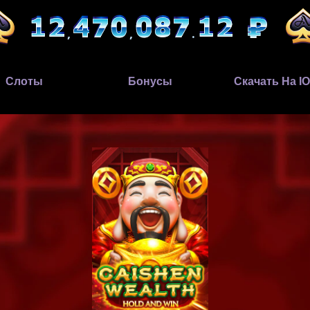
,
,
.
Слоты
Бонусы
Скачать На I