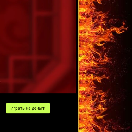
.
Играть на деньги