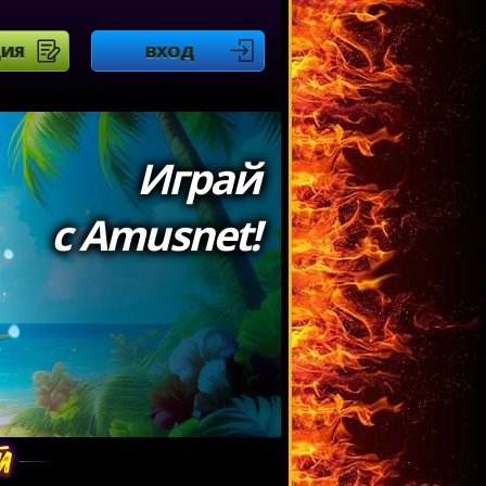
ЦИЯ
ВХОД
Играй
с Amusnet!
Иг