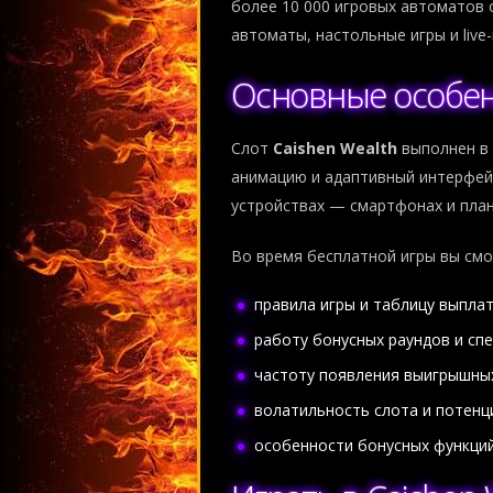
более 10 000 игровых автоматов 
автоматы, настольные игры и live-
Основные особенн
Слот
Caishen Wealth
выполнен в
анимацию и адаптивный интерфейс
устройствах — смартфонах и пла
Во время бесплатной игры вы см
правила игры и таблицу выплат
работу бонусных раундов и сп
частоту появления выигрышны
волатильность слота и потенц
особенности бонусных функций