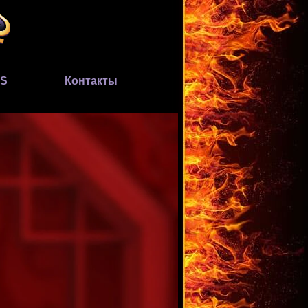
OS
Контакты