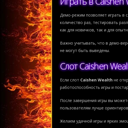
Играть в Caishen
Демо-режим позволяет играть в 
количество раз, тестировать раз
как для новичков, так и для опыт
Важно учитывать, что в демо-вер
не могут быть выведены.
Слот Caishen Weal
Если слот
Caishen Wealth
не откр
работоспособность игры и поста
После завершения игры вы может
пользователям лучше ориентирова
Желаем удачной игры и ярких эмо