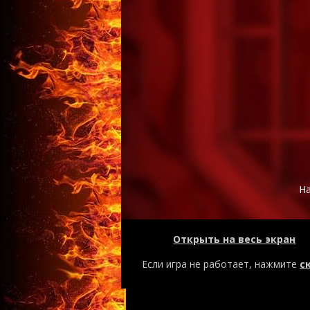
На
Открыть на весь экран
Если игра не работает, нажмите
с