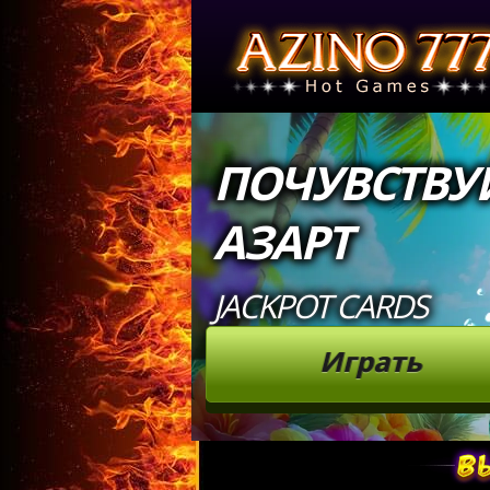
+100%
ПОЧУВСТВУ
епозиту
АЗАРТ
ot offer
JACKPOT CARDS
Играть