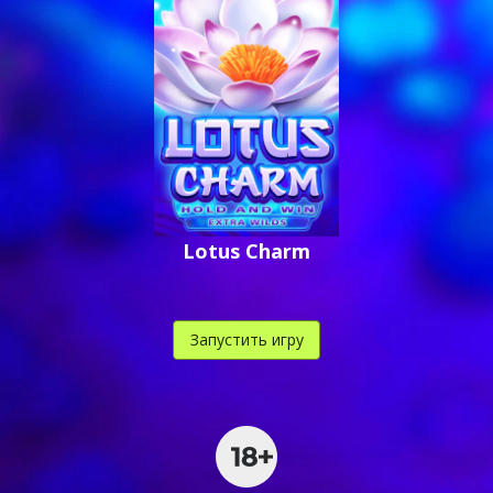
Lotus Charm
Запустить игру