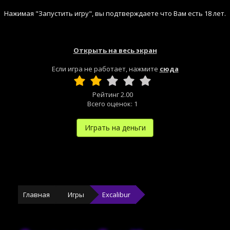
Нажимая "Запустить игру", вы подтверждаете что Вам есть 18 лет.
Открыть на весь экран
Если игра не работает, нажмите
сюда
Рейтинг
2.00
Всего оценок:
1
Играть на деньги
Главная
Игры
Excalibur