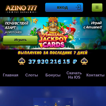
ВХОД
Играй
ПОЧУВСТВУЙ
с Amusnet!
АЗАРТ
JACKPOT CARDS
Играть
Скачать
Главная
Слоты
Бонусы
Контакты
На IOS
,
,
.