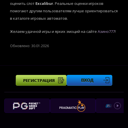
оценить слот
Excalibur
. Реальные оценки игроков
помогают другим пользователям лучше ориентироваться
в каталоге игровых автоматов.
Желаем удачной игры и ярких эмоций на сайте
Азино777
!
Обновлено:
30.01.2026
РЕГИСТРАЦИЯ
ВХОД