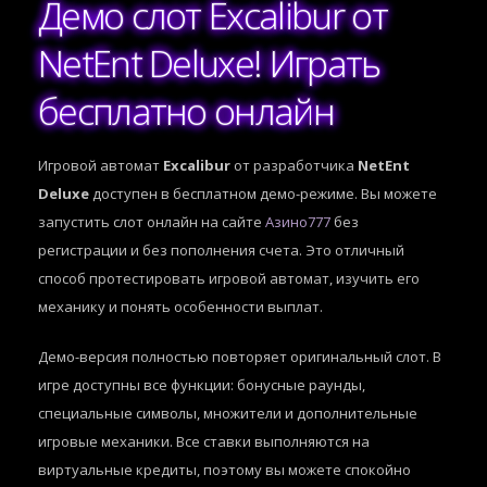
Демо слот Excalibur от
NetEnt Deluxe! Играть
бесплатно онлайн
Игровой автомат
Excalibur
от разработчика
NetEnt
Deluxe
доступен в бесплатном демо-режиме. Вы можете
запустить слот онлайн на сайте
Азино777
без
регистрации и без пополнения счета. Это отличный
способ протестировать игровой автомат, изучить его
механику и понять особенности выплат.
Демо-версия полностью повторяет оригинальный слот. В
игре доступны все функции: бонусные раунды,
специальные символы, множители и дополнительные
игровые механики. Все ставки выполняются на
виртуальные кредиты, поэтому вы можете спокойно