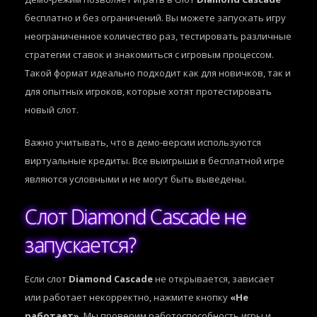
бесплатно и без ограничений. Вы можете запускать игру
неограниченное количество раз, тестировать различные
стратегии ставок и знакомиться с игровым процессом.
Такой формат идеально подходит как для новичков, так и
для опытных игроков, которые хотят протестировать
новый слот.
Важно учитывать, что в демо-версии используются
виртуальные кредиты. Все выигрыши в бесплатной игре
являются условными и не могут быть выведены.
Слот Diamond Cascade не
запускается?
Если слот
Diamond Cascade
не открывается, зависает
или работает некорректно, нажмите кнопку
«Не
работает»
. Мы проверим работоспособность игры и