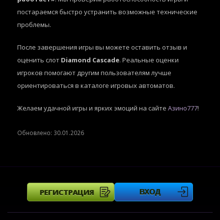
постараемся быстро устранить возможные технические
проблемы.
После завершения игры вы можете оставить отзыв и
оценить слот
Diamond Cascade
. Реальные оценки
игроков помогают другим пользователям лучше
ориентироваться в каталоге игровых автоматов.
Желаем удачной игры и ярких эмоций на сайте
Азино777
!
Обновлено:
30.01.2026
РЕГИСТРАЦИЯ
ВХОД