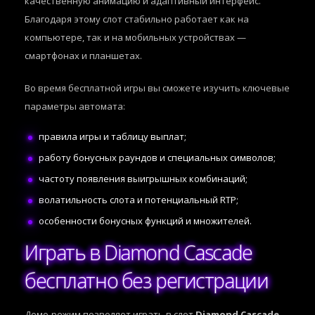
качественную анимацию и адаптивный интерфейс.
Благодаря этому слот стабильно работает как на
компьютере, так и на мобильных устройствах —
смартфонах и планшетах.
Во время бесплатной игры вы сможете изучить ключевые
параметры автомата:
правила игры и таблицу выплат;
работу бонусных раундов и специальных символов;
частоту появления выигрышных комбинаций;
волатильность слота и потенциальный RTP;
особенности бонусных функций и множителей.
Играть в Diamond Cascade
бесплатно без регистрации
Демо-режим позволяет играть в слот
Diamond Cascade