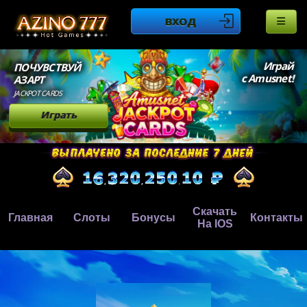
ВХОД
Играй
ПОЧУВСТВУЙ
с Amusnet!
АЗАРТ
JACKPOT CARDS
Играть
Скачать
Главная
Слоты
Бонусы
Контакты
На IOS
,
,
.