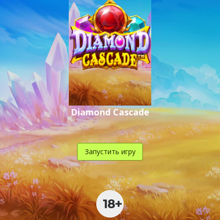
Diamond Cascade
Запустить игру