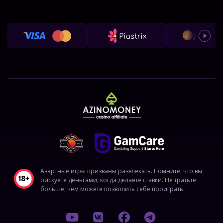
Азартные игры призваны развлекать. Помните, что вы
рискуете деньгами, когда делаете ставки. Не тратьте
больше, чем можете позволить себе проиграть.