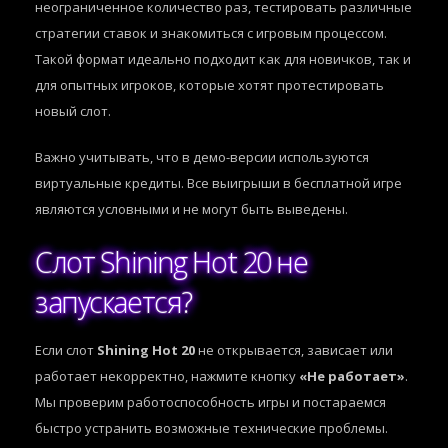
неограниченное количество раз, тестировать различные
стратегии ставок и знакомиться с игровым процессом.
Такой формат идеально подходит как для новичков, так и
для опытных игроков, которые хотят протестировать
новый слот.
Важно учитывать, что в демо-версии используются
виртуальные кредиты. Все выигрыши в бесплатной игре
являются условными и не могут быть выведены.
Слот Shining Hot 20 не
запускается?
Если слот
Shining Hot 20
не открывается, зависает или
работает некорректно, нажмите кнопку
«Не работает»
.
Мы проверим работоспособность игры и постараемся
быстро устранить возможные технические проблемы.