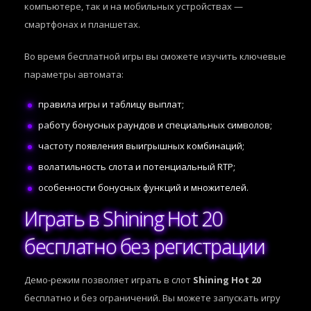
компьютере, так и на мобильных устройствах —
смартфонах и планшетах.
Во время бесплатной игры вы сможете изучить ключевые
параметры автомата:
правила игры и таблицу выплат;
работу бонусных раундов и специальных символов;
частоту появления выигрышных комбинаций;
волатильность слота и потенциальный RTP;
особенности бонусных функций и множителей.
Играть в Shining Hot 20
бесплатно без регистрации
Демо-режим позволяет играть в слот
Shining Hot 20
бесплатно и без ограничений. Вы можете запускать игру