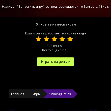
Нажимая "Запустить игру", вы подтверждаете что Вам есть 18 лет.
Открыть на весь экран
Если игра не работает, нажмите
сюда
Рейтинг
5
Всего оценок:
1
Играть на деньги
Главная
Игры
Shining Hot 20