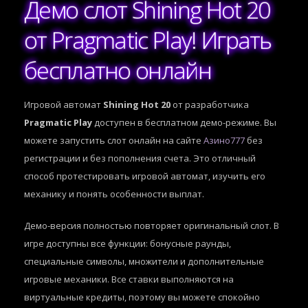
Демо слот Shining Hot 20
от Pragmatic Play! Играть
бесплатно онлайн
Игровой автомат
Shining Hot 20
от разработчика
Pragmatic Play
доступен в бесплатном демо-режиме. Вы
можете запустить слот онлайн на сайте
Азино777
без
регистрации и без пополнения счета. Это отличный
способ протестировать игровой автомат, изучить его
механику и понять особенности выплат.
Демо-версия полностью повторяет оригинальный слот. В
игре доступны все функции: бонусные раунды,
специальные символы, множители и дополнительные
игровые механики. Все ставки выполняются на
виртуальные кредиты, поэтому вы можете спокойно