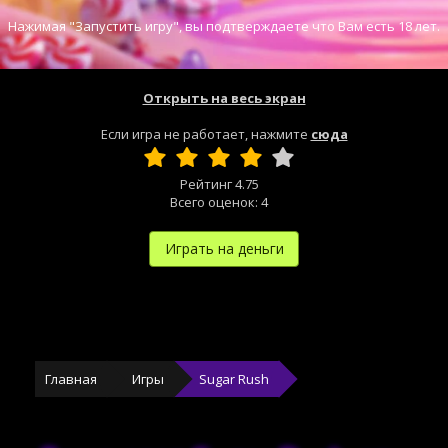
Нажимая "Запустить игру", вы подтверждаете что Вам есть 18 лет.
Открыть на весь экран
Если игра не работает, нажмите
сюда
Рейтинг
4.75
Всего оценок:
4
Играть на деньги
Главная
Игры
Sugar Rush