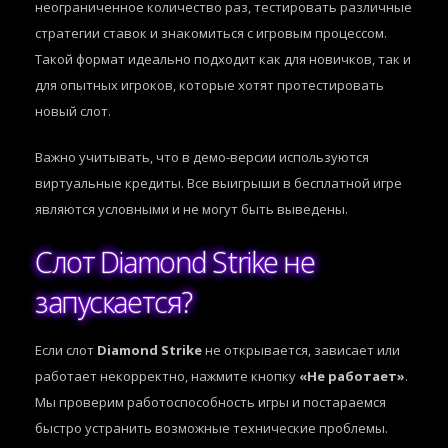
неограниченное количество раз, тестировать различные
стратегии ставок и знакомиться с игровым процессом.
Такой формат идеально подходит как для новичков, так и
для опытных игроков, которые хотят протестировать
новый слот.
Важно учитывать, что в демо-версии используются
виртуальные кредиты. Все выигрыши в бесплатной игре
являются условными и не могут быть выведены.
Слот Diamond Strike не
запускается?
Если слот
Diamond Strike
не открывается, зависает или
работает некорректно, нажмите кнопку
«Не работает»
.
Мы проверим работоспособность игры и постараемся
быстро устранить возможные технические проблемы.