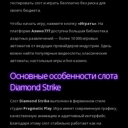
тестировать слот и играть бесплатно без риска для
своего бюджета.
Чтобы начать игру, нажмите кнопку
«Играть»
. На
платформе
Азино777
доступна большая библиотека
азартных развлечений — более 10 000 игровых
автоматов от ведущих провайдеров индустрии. Здесь
можно найти популярные видеослоты, классические
автоматы, настольные игры и live-казино.
Основные особенности слота
Diamond Strike
Слот
Diamond Strike
выполнен в фирменном стиле
студии
Pragmatic Play
. Игра имеет современную графику,
качественную анимацию и адаптивный интерфейс.
Благодаря этому слот стабильно работает как на