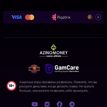
Азартные игры призваны развлекать. Помните, что вы
рискуете деньгами, когда делаете ставки. Не тратьте
больше, чем можете позволить себе проиграть.