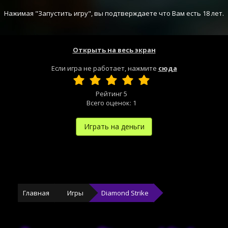
Нажимая "Запустить игру", вы подтверждаете что Вам есть 18 лет.
Открыть на весь экран
Если игра не работает, нажмите
сюда
Рейтинг
5
Всего оценок:
1
Играть на деньги
Главная
Игры
Diamond Strike