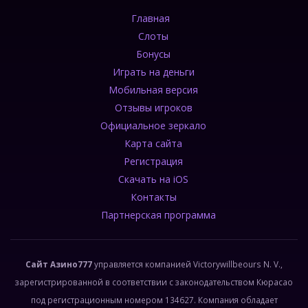
Главная
Слоты
Бонусы
Играть на деньги
Мобильная версия
Отзывы игроков
Официальное зеркало
Карта сайта
Регистрация
Скачать на iOS
Контакты
Партнерская программа
Сайт Азино777
управляется компанией Victorywillbeours N. V.,
зарегистрированной в соответствии с законодательством Кюрасао
под регистрационным номером 134627. Компания обладает