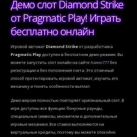
Демо слот Diamond Strike
от Pragmatic Play! Играть
бесплатно онлайн
Игровой автомат
Diamond Strike
от разработчика
Pragmatic Play
доступен в бесплатном демо-режиме. Вы
можете запустить слот онлайн на сайте
Азино777
без
регистрации и без пополнения счета. Это отличный
способ протестировать игровой автомат, изучить его
механику и понять особенности выплат.
Демо-версия полностью повторяет оригинальный слот. В
игре доступны все функции: бонусные раунды,
специальные символы, множители и дополнительные
игровые механики. Все ставки выполняются на
виртуальные кредиты, поэтому вы можете спокойно