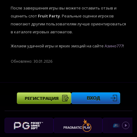
После завершения игры вы можете оставить отзыв и
оценить слот
Fruit Party
. Реальные оценки игроков
помогают другим пользователям лучше ориентироваться
в каталоге игровых автоматов.
Желаем удачной игры и ярких эмоций на сайте
Азино777
!
Обновлено:
30.01.2026
РЕГИСТРАЦИЯ
ВХОД