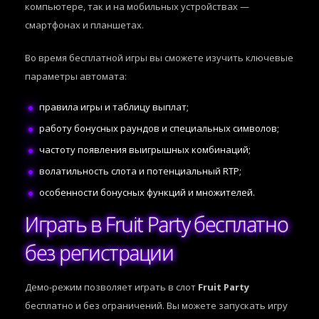
компьютере, так и на мобильных устройствах —
смартфонах и планшетах.
Во время бесплатной игры вы сможете изучить ключевые
параметры автомата:
правила игры и таблицу выплат;
работу бонусных раундов и специальных символов;
частоту появления выигрышных комбинаций;
волатильность слота и потенциальный RTP;
особенности бонусных функций и множителей.
Играть в Fruit Party бесплатно
без регистрации
Демо-режим позволяет играть в слот
Fruit Party
бесплатно и без ограничений. Вы можете запускать игру