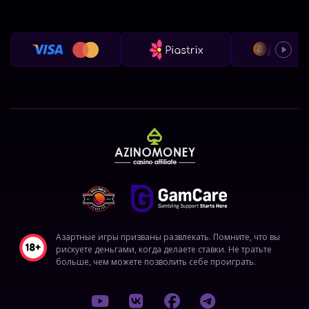
Азартные игры призваны развлекать. Помните, что вы
рискуете деньгами, когда делаете ставки. Не тратьте
больше, чем можете позволить себе проиграть.