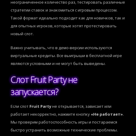
неограниченное количество раз, тестировать различные
стратегии ставок и знакомиться с игровым процессом.
Такой формат идеально подходит как для новичков, так и
для опытных игроков, которые хотят протестировать
новый слот.
Важно учитывать, что в демо-версии используются
виртуальные кредиты. Все выигрыши в бесплатной игре
являются условными и не могут быть выведены.
Слот Fruit Party не
запускается?
Если слот
Fruit Party
не открывается, зависает или
работает некорректно, нажмите кнопку
«Не работает»
.
Мы проверим работоспособность игры и постараемся
быстро устранить возможные технические проблемы.