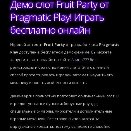
Демо слот Fruit Party от
Pragmatic Play! Играть
бесплатно онлайн
Игровой автомат
Fruit Party
от разработчика
Pragmatic
Play
доступен в бесплатном демо-режиме. Вы можете
запустить слот онлайн на сайте
Азино777
без
регистрации и без пополнения счета. Это отличный
способ протестировать игровой автомат, изучить его
механику и понять особенности выплат.
Демо-версия полностью повторяет оригинальный слот. В
игре доступны все функции: бонусные раунды,
специальные символы, множители и дополнительные
игровые механики. Все ставки выполняются на
виртуальные кредиты, поэтому вы можете спокойно