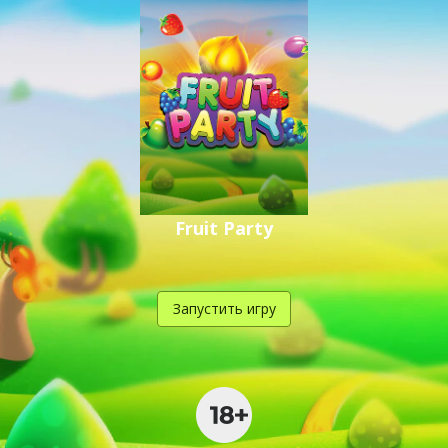
Fruit Party
Запустить игру