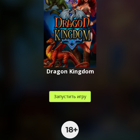
Dragon Kingdom
Запустить игру