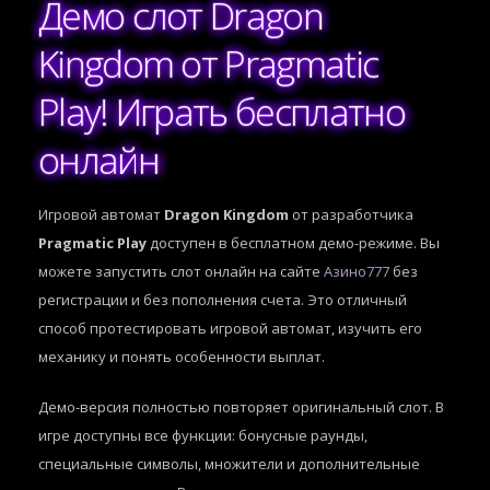
Демо слот Dragon
Kingdom от Pragmatic
Play! Играть бесплатно
онлайн
Игровой автомат
Dragon Kingdom
от разработчика
Pragmatic Play
доступен в бесплатном демо-режиме. Вы
можете запустить слот онлайн на сайте
Азино777
без
регистрации и без пополнения счета. Это отличный
способ протестировать игровой автомат, изучить его
механику и понять особенности выплат.
Демо-версия полностью повторяет оригинальный слот. В
игре доступны все функции: бонусные раунды,
специальные символы, множители и дополнительные