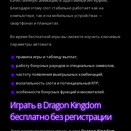
качественную анимацию и адаптивный интерфейс.
Благодаря этому слот стабильно работает как на
компьютере, так и на мобильных устройствах —
смартфонах и планшетах.
Во время бесплатной игры вы сможете изучить ключевые
параметры автомата:
правила игры и таблицу выплат;
работу бонусных раундов и специальных символов;
частоту появления выигрышных комбинаций;
волатильность слота и потенциальный RTP;
особенности бонусных функций и множителей.
Играть в Dragon Kingdom
бесплатно без регистрации
Демо-режим позволяет играть в слот
Dragon Kingdom