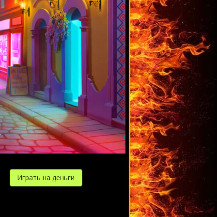
.
Играть на деньги