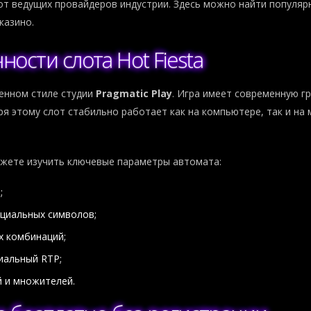
от ведущих провайдеров индустрии. Здесь можно найти популяр
казино.
ости слота Hot Fiesta
енном стиле студии
Pragmatic Play
. Игра имеет современную г
ря этому слот стабильно работает как на компьютере, так и на
ожете изучить ключевые параметры автомата:
;
ециальных символов;
х комбинаций;
иальный RTP;
 и множителей.