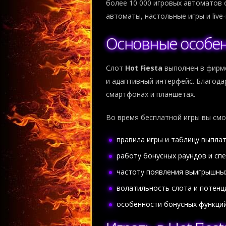
более 10 000 игровых автоматов 
автоматы, настольные игры и live-
Основные особенн
Слот
Hot Fiesta
выполнен в фирм
и адаптивный интерфейс. Благода
смартфонах и планшетах.
Во время бесплатной игры вы см
правила игры и таблицу выплат
работу бонусных раундов и сп
частоту появления выигрышны
волатильность слота и потенц
особенности бонусных функций