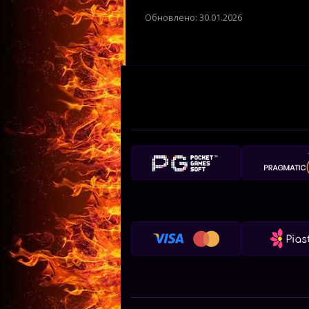
Обновлено:
30.01.2026