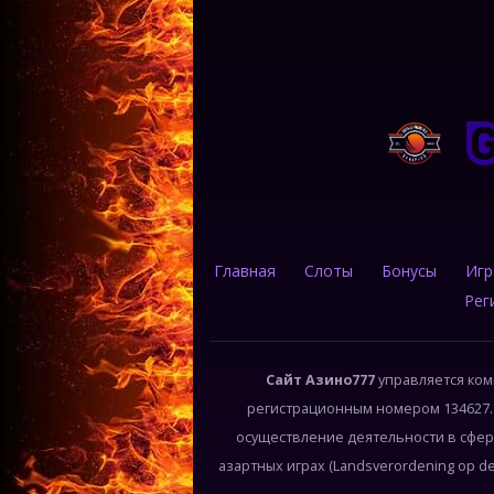
Главная
Слоты
Бонусы
Игр
Рег
Сайт Азино777
управляется комп
регистрационным номером 134627. 
осуществление деятельности в сфер
азартных играх (Landsverordening op de