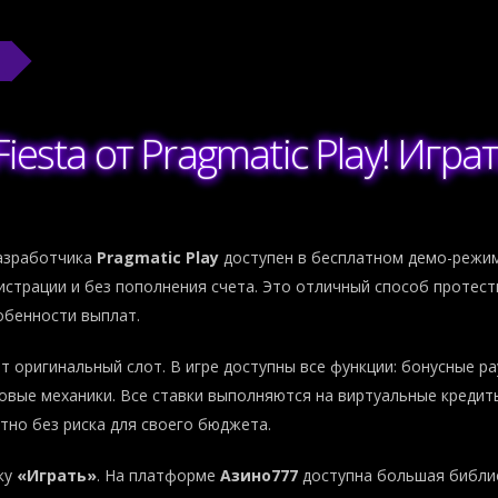
iesta от Pragmatic Play! Игр
азработчика
Pragmatic Play
доступен в бесплатном демо-режим
истрации и без пополнения счета. Это отличный способ протес
обенности выплат.
 оригинальный слот. В игре доступны все функции: бонусные р
овые механики. Все ставки выполняются на виртуальные кредит
тно без риска для своего бюджета.
ку
«Играть»
. На платформе
Азино777
доступна большая библи