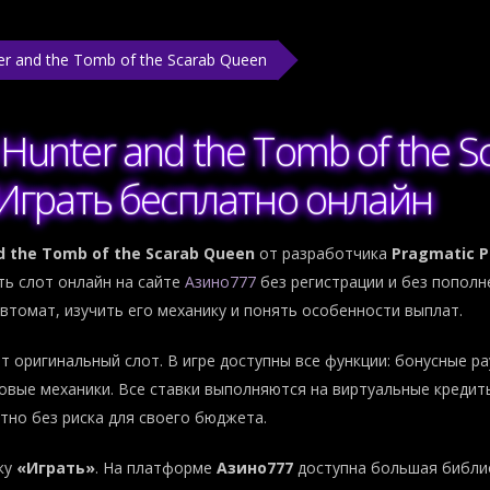
er and the Tomb of the Scarab Queen
 Hunter and the Tomb of the S
! Играть бесплатно онлайн
d the Tomb of the Scarab Queen
от разработчика
Pragmatic P
ть слот онлайн на сайте
Азино777
без регистрации и без пополн
втомат, изучить его механику и понять особенности выплат.
 оригинальный слот. В игре доступны все функции: бонусные р
овые механики. Все ставки выполняются на виртуальные кредит
тно без риска для своего бюджета.
ку
«Играть»
. На платформе
Азино777
доступна большая библи