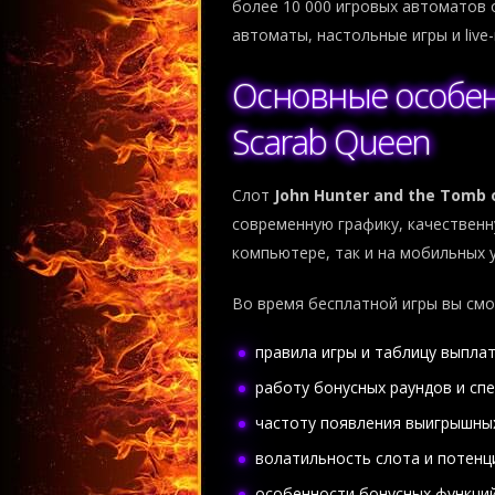
более 10 000 игровых автоматов 
автоматы, настольные игры и live-
Основные особенн
Scarab Queen
Слот
John Hunter and the Tomb 
современную графику, качественн
компьютере, так и на мобильных 
Во время бесплатной игры вы см
правила игры и таблицу выплат
работу бонусных раундов и сп
частоту появления выигрышны
волатильность слота и потенц
особенности бонусных функций