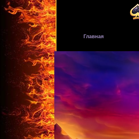
Главная