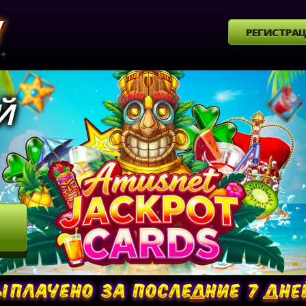
РЕГИСТРА
Й