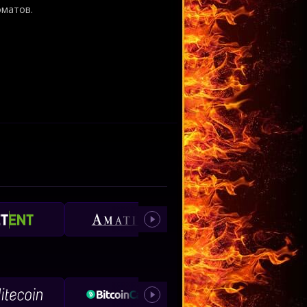
оматов.