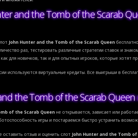
ter and the Tomb of the Scarab Q
слот
John Hunter and the Tomb of the Scarab Queen
бесплатно
личество раз, тестировать различные стратегии ставок и знако
как для новичков, так и для опытных игроков, которые хотят п
сии используются виртуальные кредиты. Все выигрыши в беспла
and the Tomb of the Scarab Queen 
omb of the Scarab Queen
не открывается, зависает или работа
ботоспособность игры и постараемся быстро устранить возмож
е оставить отзыв и оценить слот
John Hunter and the Tomb of