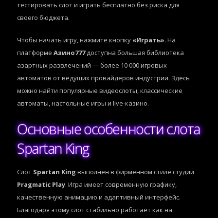
тестировать слот и играть бесплатно без риска для
своего бюджета.
Чтобы начать игру, нажмите кнопку
«Играть»
. На
платформе
Азино777
доступна большая библиотека
азартных развлечений — более 10 000 игровых
автоматов от ведущих провайдеров индустрии. Здесь
можно найти популярные видеослоты, классические
автоматы, настольные игры и live-казино.
Основные особенности слота
Spartan King
Слот
Spartan King
выполнен в фирменном стиле студии
Pragmatic Play
. Игра имеет современную графику,
качественную анимацию и адаптивный интерфейс.
Благодаря этому слот стабильно работает как на