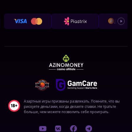
Азартные игры призваны развлекать. Помните, что вы
рискуете деньгами, когда делаете ставки. Не тратьте
больше, чем можете позволить себе проиграть.