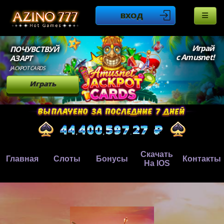
ВХОД
Играй
ПОЧУВСТВУЙ
с Amusnet!
АЗАРТ
JACKPOT CARDS
Играть
Скачать
Главная
Слоты
Бонусы
Контакты
На IOS
,
,
.