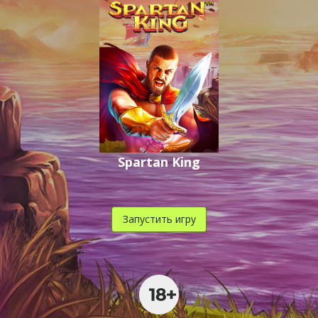
Spartan King
Запустить игру