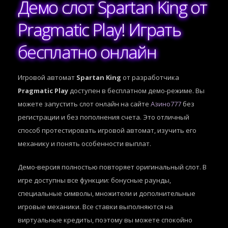
Демо слот Spartan King от
Pragmatic Play! Играть
бесплатно онлайн
Игровой автомат
Spartan King
от разработчика
Pragmatic Play
доступен в бесплатном демо-режиме. Вы
можете запустить слот онлайн на сайте
Азино777
без
регистрации и без пополнения счета. Это отличный
способ протестировать игровой автомат, изучить его
механику и понять особенности выплат.
Демо-версия полностью повторяет оригинальный слот. В
игре доступны все функции: бонусные раунды,
специальные символы, множители и дополнительные
игровые механики. Все ставки выполняются на
виртуальные кредиты, поэтому вы можете спокойно