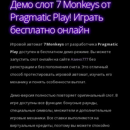
Демо слот 7 Monkeys от
Pragmatic Play! Играть
бесплатно онлайн
Игровой автомат
7 Monkeys
от разработчика
Pragmatic
Play
доступен в бесплатном демо-режиме. Вы можете
запустить слот онлайн на сайте
Азино777
без
регистрации и без пополнения счета. Это отличный
способ протестировать игровой автомат, изучить его
механику и понять особенности выплат.
Демо-версия полностью повторяет оригинальный слот. В
игре доступны все функции: бонусные раунды,
специальные символы, множители и дополнительные
игровые механики. Все ставки выполняются на
виртуальные кредиты, поэтому вы можете спокойно