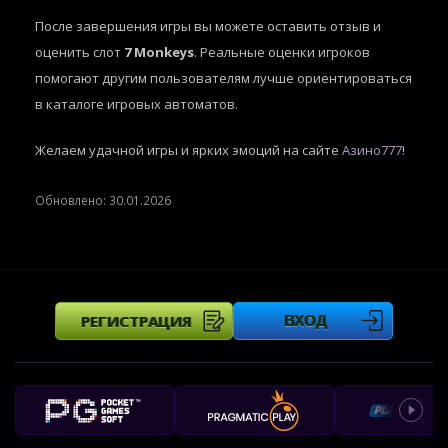
После завершения игры вы можете оставить отзыв и
оценить слот
7 Monkeys
. Реальные оценки игроков
помогают другим пользователям лучше ориентироваться
в каталоге игровых автоматов.
Желаем удачной игры и ярких эмоций на сайте
Азино777
!
Обновлено:
30.01.2026
РЕГИСТРАЦИЯ
ВХОД