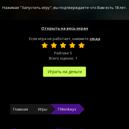
Нажимая "Запустить игру", вы подтверждаете что Вам есть 18 лет.
Открыть на весь экран
Если игра не работает, нажмите
сюда
Рейтинг
5
Всего оценок:
1
Играть на деньги
Главная
Игры
7 Monkeys