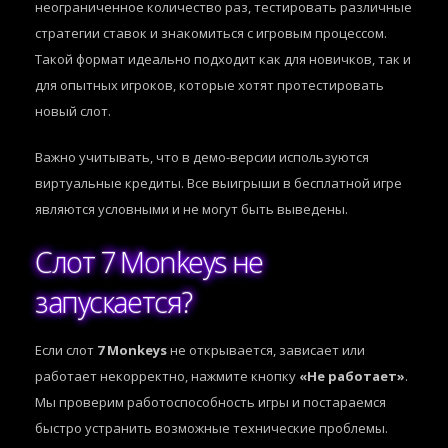
неограниченное количество раз, тестировать различные
стратегии ставок и знакомиться с игровым процессом.
Такой формат идеально подходит как для новичков, так и
для опытных игроков, которые хотят протестировать
новый слот.
Важно учитывать, что в демо-версии используются
виртуальные кредиты. Все выигрыши в бесплатной игре
являются условными и не могут быть выведены.
Слот 7 Monkeys не
запускается?
Если слот
7 Monkeys
не открывается, зависает или
работает некорректно, нажмите кнопку
«Не работает»
.
Мы проверим работоспособность игры и постараемся
быстро устранить возможные технические проблемы.