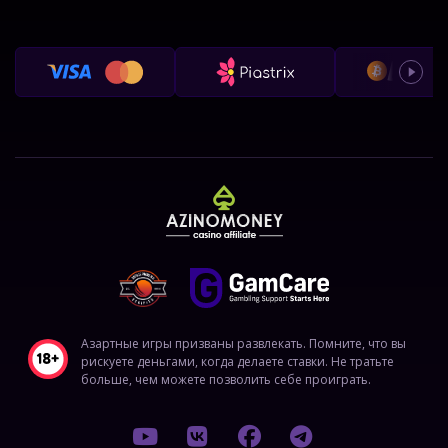
Азартные игры призваны развлекать. Помните, что вы
рискуете деньгами, когда делаете ставки. Не тратьте
больше, чем можете позволить себе проиграть.