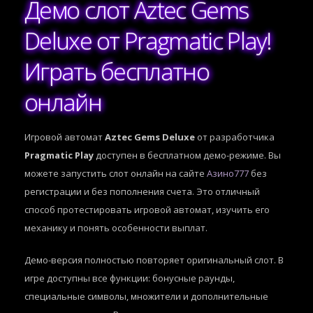
Демо слот Aztec Gems
Deluxe от Pragmatic Play!
Играть бесплатно
онлайн
Игровой автомат
Aztec Gems Deluxe
от разработчика
Pragmatic Play
доступен в бесплатном демо-режиме. Вы
можете запустить слот онлайн на сайте
Азино777
без
регистрации и без пополнения счета. Это отличный
способ протестировать игровой автомат, изучить его
механику и понять особенности выплат.
Демо-версия полностью повторяет оригинальный слот. В
игре доступны все функции: бонусные раунды,
специальные символы, множители и дополнительные