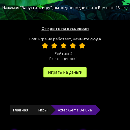
Нажимая "Запустить игру", вы подтверждаете что Вам есть 18 лет.
Открыть на весь экран
Если игра не работает, нажмите
сюда
Рейтинг
5
Всего оценок:
1
Играть на деньги
Главная
Игры
Aztec Gems Deluxe