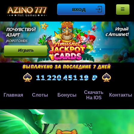
ВХОД
Играй
ПОЧУВСТВУЙ
с Amusnet!
АЗАРТ
JACKPOT CARDS
Играть
Скачать
Главная
Слоты
Бонусы
Контакты
На IOS
,
,
.