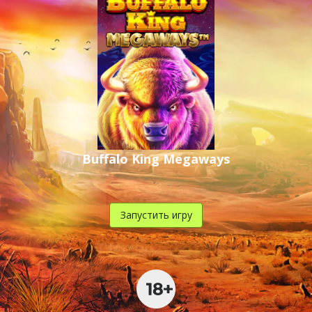
Buffalo King Megaways
Запустить игру