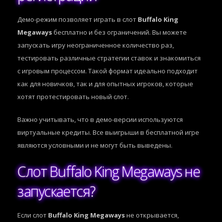
Демо-режим позволяет играть в слот
Buffalo King
Megaways
бесплатно и без ограничений. Вы можете
запускать игру неограниченное количество раз,
тестировать различные стратегии ставок и знакомиться
с игровым процессом. Такой формат идеально подходит
как для новичков, так и для опытных игроков, которые
хотят протестировать новый слот.
Важно учитывать, что в демо-версии используются
виртуальные кредиты. Все выигрыши в бесплатной игре
являются условными и не могут быть выведены.
Слот Buffalo King Megaways не
запускается?
Если слот
Buffalo King Megaways
не открывается,